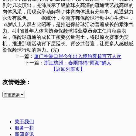
刹时几次演出，充沛展示了银龄球友高深的疏通武艺战高昂的
肉体风采，用现实举动解释了体育肉体没有分年事、疏通魅力
永没有脱色。 据统计，今朝齐邦保龄球行动中心生齿中，
55岁以上人群占比昭著，是推进保龄球活动普遍成长的紧张气
力。4川省暮年人体育协会保龄球博业委员会主任肖秋喜表
白，保龄球疏通的成长正须要劣量泥土，将以原次赛事为契
机，推进那项活动背下层延长、背公共普遍，让更多人感触感
染保龄球行动的魅力。(完)
上一篇：
厦门空港口岸今年出入境旅客超百万人次
下一篇：
浙江杭州：春雨绵绵“雨湖”醉人
【返回列表页】
友情链接：
关于我们
服务一栏
新闻资讯